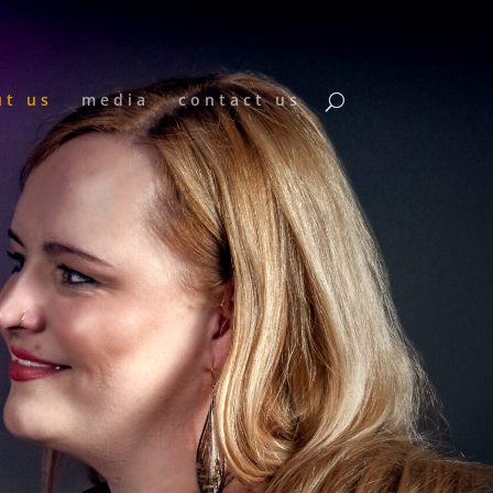
ut us
media
contact us