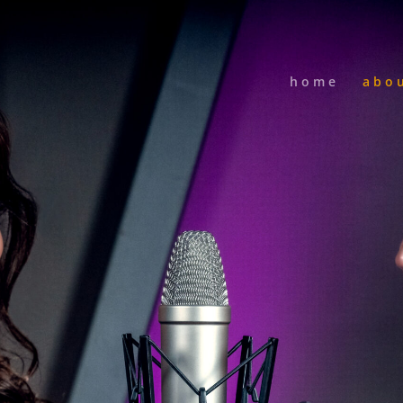
home
abo