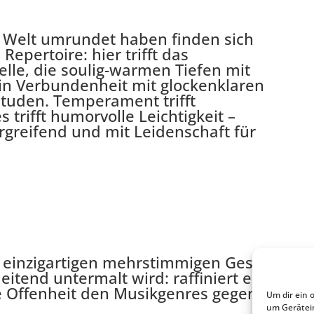
ie Welt umrundet haben finden sich
epertoire: hier trifft das
elle, die soulig-warmen Tiefen mit
n Verbundenheit mit glockenklaren
ituden. Temperament trifft
trifft humorvolle Leichtigkeit –
rgreifend und mit Leidenschaft für
 einzigartigen mehrstimmigen Gesang aus,
itend untermalt wird: raffiniert erklingen
 Offenheit den Musikgenres gegenüber fass
Um dir ein 
um Gerätei