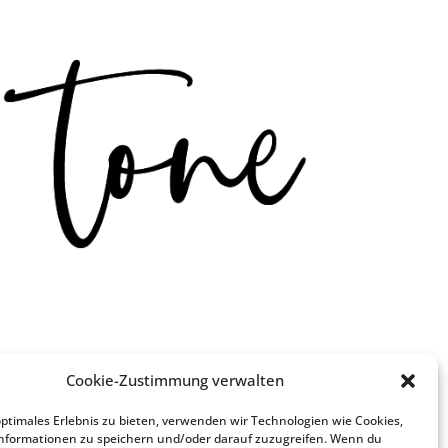
 welcher versiert an den
Cookie-Zustimmung verwalten
 Klavier und Gitarre –
en sie selbst als acoustic-
optimales Erlebnis zu bieten, verwenden wir Technologien wie Cookies,
nformationen zu speichern und/oder darauf zuzugreifen. Wenn du