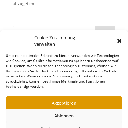
abzugeben.
Cookie-Zustimmung
verwalten
Neueste Beiträge
Um dir ein optimales Erlebnis zu bieten, verwenden wir Technologien
gdgd
wie Cookies, um Geräteinformationen zu speichern und/oder darauf
Hallo Welt!
zuzugreifen. Wenn du diesen Technologien zustimmst, können wir
Daten wie das Surfverhalten oder eindeutige IDs auf dieser Website
verarbeiten. Wenn du deine Zustimmung nicht erteilst oder
Neueste Kommentare
zurückziehst, können bestimmte Merkmale und Funktionen
beeinträchtigt werden.
Akzeptieren
Impressum
Datenschutzerklärung
Ablehnen
Cookie-Richtlinie (EU)